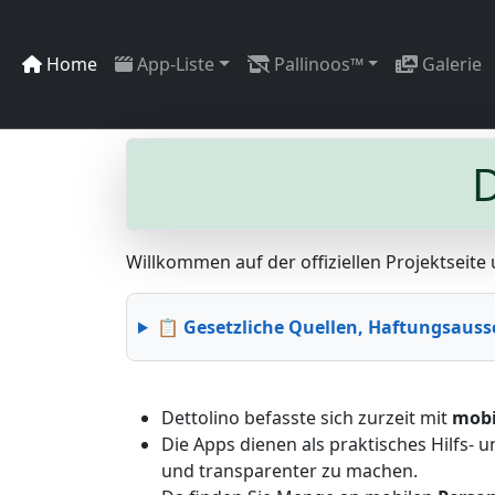
Home
App-Liste
Pallinoos™
Galerie
D
Willkommen auf der offiziellen Projektseit
📋 Gesetzliche Quellen, Haftungsaus
Dettolino befasste sich zurzeit mit
mobi
Die Apps dienen als praktisches Hilfs
und transparenter zu machen.