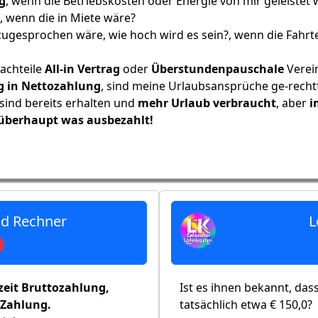
g
, wenn die Betriebskosten oder Energie von mir geleistet
 wenn die in Miete wäre?
zugesprochen wäre, wie hoch wird es sein?, wenn die Fahr
achteile
All-in Vertrag
oder
Überstundenpauschale
Verein
 in Nettozahlung
, sind meine Urlaubsansprüche ge-recht
sind bereits erhalten und
mehr Urlaub verbraucht
, aber
i
berhaupt was ausbezahlt!
eld Rechner
L
zeit Bruttozahlung,
Ist es ihnen bekannt, das
z Zahlung.
tatsächlich etwa € 150,0?