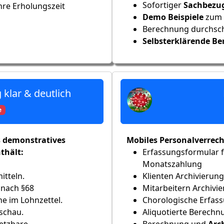
Sofortiger
Sachbezu
Ihre Erholungszeit
Demo Beispiele
zum 
Berechnung durchsch
Selbsterklärende B
klar & deutlich
e
 demonstratives
Mobiles Personalverrec
thält:
Erfassungsformular f
Monatszahlung
itteln.
Klienten Archivierung
nach §68
Mitarbeitern Archivie
 im Lohnzettel.
Chorologische Erfass
schau.
Aliquotierte Berechn
etzbare
Berechnung und
Arc