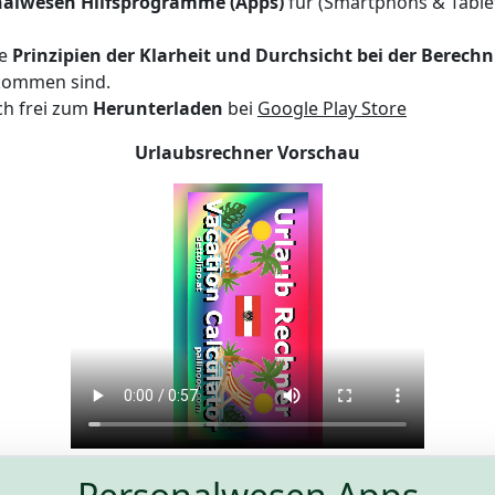
nalwesen Hilfsprogramme (Apps)
für (Smartphons & Table
ie
Prinzipien der Klarheit und Durchsicht bei der Berech
kommen sind.
ch frei zum
Herunterladen
bei
Google Play Store
Urlaubsrechner Vorschau