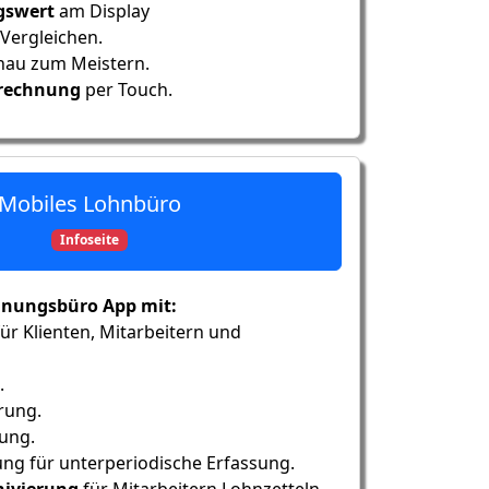
gswert
am Display
Vergleichen.
au zum Meistern.
erechnung
per Touch.
Mobiles Lohnbüro
Infoseite
hnungsbüro App mit:
ür Klienten, Mitarbeitern und
.
rung.
ung.
ung für unterperiodische Erfassung.
hivierung
für Mitarbeitern Lohnzetteln