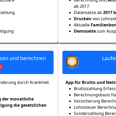
ab 2017.
zahlung
Datensätze ab
2017 b
Drucken
von Lohnzet
Aktuelle
Familienbo
Demoseite
zum Ausp
htigung
assen und berechnen
Laufe
e
inderung durch Krankheit
App für Brutto und Net
Bruttozahlung Erfas
Berechnungsbasis für
g der monatliche
Versicherung Berec
igung die gesetzlichen
Lohnsteuer Berechn
Sonderzahlung Bere