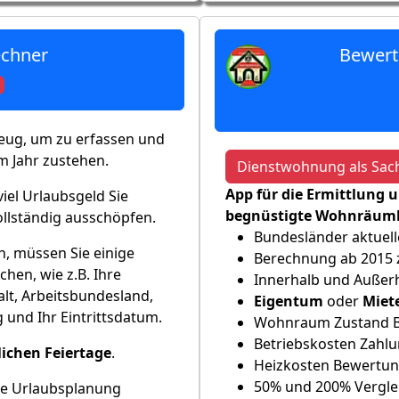
echner
Bewert
zeug, um zu erfassen und
im Jahr zustehen.
Dienstwohnung als Sac
App für die Ermittlung 
iel Urlaubsgeld Sie
begnüstigte Wohnräumli
ollständig ausschöpfen.
Bundesländer aktuell
, müssen Sie einige
Berechnung ab 2015
hen, wie z.B. Ihre
Innerhalb und Außerh
alt, Arbeitsbundesland,
Eigentum
oder
Miet
 und Ihr Eintrittsdatum.
Wohnraum Zustand 
Betriebskosten Zahl
lichen Feiertage
.
Heizkosten Bewertu
50% und 200% Vergle
re Urlaubsplanung