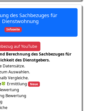
ung des Sachbezuges für
Dienstwohnung
Infoseite
hbezug auf YouTube
und Berechnung des Sachbezuges für
chkeit des Dienstgebers.
e Datensätze.
 zum Auswahlen.
alb Vergleiche.
e🍀
Ermittlung
Neue
Bewertung
ung Bewertung
ng
iche