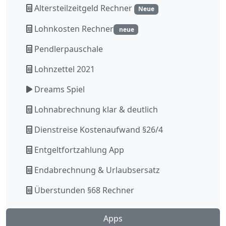
Altersteilzeitgeld Rechner
Neue
Lohnkosten Rechner
neue
Pendlerpauschale
Lohnzettel 2021
Dreams Spiel
Lohnabrechnung klar & deutlich
Dienstreise Kostenaufwand §26/4
Entgeltfortzahlung App
Endabrechnung & Urlaubsersatz
Überstunden §68 Rechner
Apps