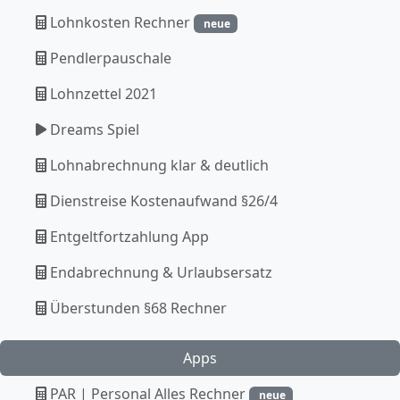
Lohnkosten Rechner
neue
Pendlerpauschale
Lohnzettel 2021
Dreams Spiel
Lohnabrechnung klar & deutlich
Dienstreise Kostenaufwand §26/4
Entgeltfortzahlung App
Endabrechnung & Urlaubsersatz
Überstunden §68 Rechner
Apps
PAR | Personal Alles Rechner
neue